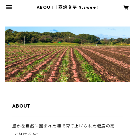
ABOUT | 壺焼き芋 N.sweet
ABOUT
豊かな自然に囲まれた畑で育て上げられた糖度の高
い”紅はるか”